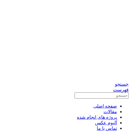
0912-3156833
تماس برای مشاوره رایگان
واتس آپ
تلگرام
جستجو
فهرست
صفحه اصلی
مقالات
پروژه های انجام شده
آلبوم عکس
تماس با ما