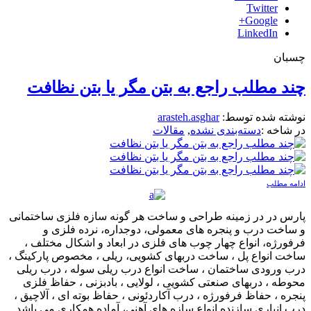
Twitter
Google+
LinkedIn
چسبان
چند مطلب راجع به بتن مگر یا بتن نظافت
نوشته شده توسط:
arasteh.asghar
در شاخه :
دسته‌بندی نشده
,
مقالات
ادامه مطلب
پارس در در زمینه طراحی و ساخت هر گونه سازه فلزی ساختمانی
و ساخت درب و پنجره های معمولی، دوجداره، نرده فلزی و
فرفورژه، انواع چهار چوب های فلزی در ابعاد و اشکال مختلف ،
ساخت انواع پل ، ساخت دربهای کشویی، ریلی ، مخصوص پارکینگ ،
درب ورودی ساختمان ، ساخت انواع درب ریلی سوله ، درب ریلی
محوطه ، دربهای صنعتی کشویی ، لولایی ، بادبزنی ، حفاظ فلزی
پنجره ، حفاظ فرفورژه ، درب آکاردئونی ، حفاظ بوته ای ، آلاچیق ،
درب انباری سازنده انواع سازه های آهنی، آماده همکاری می باشد.