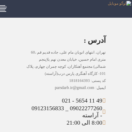
آدرس :
تهران، انتهای اتوبان مام علی، جاده قدیم قم ،60
متری امام حسین، خیابان معدن نهم یا(پنجم
شمالی) مجتمع آهنکاران، کوچه چمران چهارم، پلاک
101- کارگاه آهنگری پارس درب(آراسته)
کد پستی: 1818164393
ایمیل: parsdarb.ir@gmail.com
49 11 5654 - 021
09022277260 _ 09123156833
- آراسته
8:00 الی 21:00