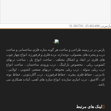
پارس‌در
35.461496
,
51.363701
پارس در در زمینه طراحی و ساخت هر گونه سازه فلزی ساختمانی و ساخت
درب و پنجره های معمولی، دوجداره، نرده فلزی و فرفورژه، انواع چهار چوب
های فلزی در ابعاد و اشکال مختلف ، ساخت انواع پل ، ساخت دربهای
کشویی، ریلی ، مخصوص پارکینگ ، درب ورودی ساختمان ، ساخت انواع
درب ریلی سوله ، درب ریلی محوطه ، دربهای صنعتی کشویی ، لولایی ،
بادبزنی ، حفاظ فلزی پنجره ، حفاظ فرفورژه ، درب آکاردئونی ، حفاظ بوته
ای ، آلاچیق ، درب انباری سازنده انواع سازه های آهنی، آماده همکاری می
باشد.
لینک های مرتبط