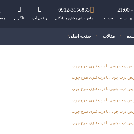
0912-3156833
واتس آپ
تلگرام
جست
ی : شنبه تا پنجشنبه
تماس برای مشاوره رایگان
شده
مقالات
صفحه اصلی