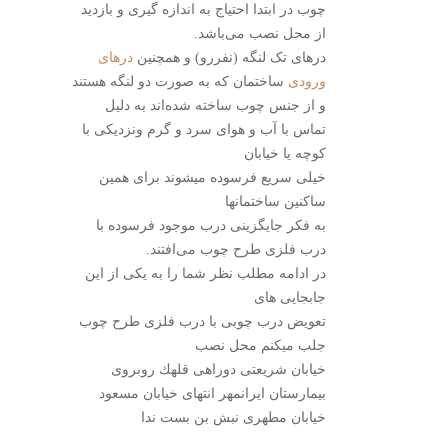
چوب در ابتدا احتیاج به اندازه گیری و بازدید
از محل نصب می‌باشد.
درهای تک لنگه (نفررو) و همچنین
درهای
ورودی
ساختمان که به صورت دو لنگه هستند
و از جنس چوب ساخته شده‌اند به دلیل
تماس با آب و هوای سرد و گرم ونزدیکی با
کوچه یا خیابان
خیلی سریع فرسوده میشوند برای همین
ساکنین ساختمانها
به فکر جایگزینی درب موجود فرسوده با
درب فلزی طرح چوب می‌افتند.
در ادامه مطلب نظر شما را به یکی از این
جابجایی های
تعویض درب چوبی با درب فلزی طرح چوب
جلب میکنم محل نصب
خيابان شريعتى دوراهى قلهك روبروى
بيمارستان ايرانمهر انتهاى خيابان مسعود
خيابان مطهرى نبش بن بست ندا