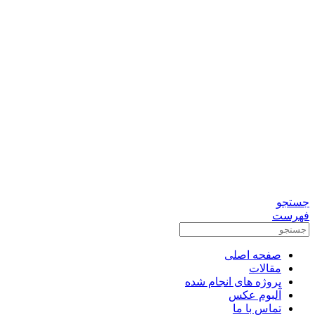
0912-3156833
تماس برای مشاوره رایگان
واتس آپ
تلگرام
جستجو
فهرست
صفحه اصلی
مقالات
پروژه های انجام شده
آلبوم عکس
تماس با ما