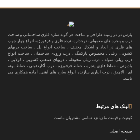
پارس در در زمینه طراحی و ساخت هر گونه سازه فلزی ساختمانی و ساخت
درب و پنجره های معمولی، دوجداره، نرده فلزی و فرفورژه، انواع چهار چوب
های فلزی در ابعاد و اشکال مختلف ، ساخت انواع پل ، ساخت دربهای
کشویی، ریلی ، مخصوص پارکینگ ، درب ورودی ساختمان ، ساخت انواع
درب ریلی سوله ، درب ریلی محوطه ، دربهای صنعتی کشویی ، لولایی ،
بادبزنی ، حفاظ فلزی پنجره ، حفاظ فرفورژه ، درب آکاردئونی ، حفاظ بوته
ای ، آلاچیق ، درب انباری سازنده انواع سازه های آهنی، آماده همکاری می
باشد.
لینک های مرتبط
کیفیت و قیمت ما زبانزد تمامی مشتریان ماست.
صفحه اصلی