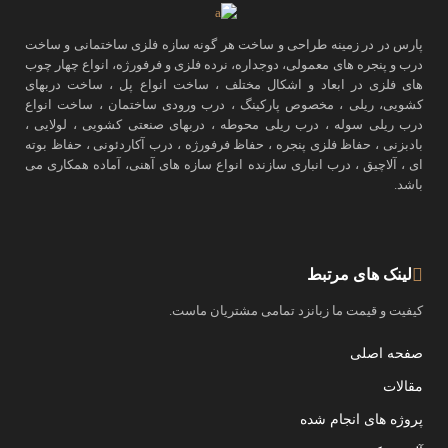
پارس در در زمینه طراحی و ساخت هر گونه سازه فلزی ساختمانی و ساخت
درب و پنجره های معمولی، دوجداره، نرده فلزی و فرفورژه، انواع چهار چوب
های فلزی در ابعاد و اشکال مختلف ، ساخت انواع پل ، ساخت دربهای
کشویی، ریلی ، مخصوص پارکینگ ، درب ورودی ساختمان ، ساخت انواع
درب ریلی سوله ، درب ریلی محوطه ، دربهای صنعتی کشویی ، لولایی ،
بادبزنی ، حفاظ فلزی پنجره ، حفاظ فرفورژه ، درب آکاردئونی ، حفاظ بوته
ای ، آلاچیق ، درب انباری سازنده انواع سازه های آهنی، آماده همکاری می
باشد.
لینک های مرتبط
کیفیت و قیمت ما زبانزد تمامی مشتریان ماست.
صفحه اصلی
مقالات
پروژه های انجام شده