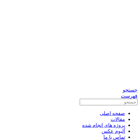
0912-3156833
تماس برای مشاوره رایگان
واتس آپ
تلگرام
جستجو
فهرست
صفحه اصلی
مقالات
پروژه های انجام شده
آلبوم عکس
تماس با ما