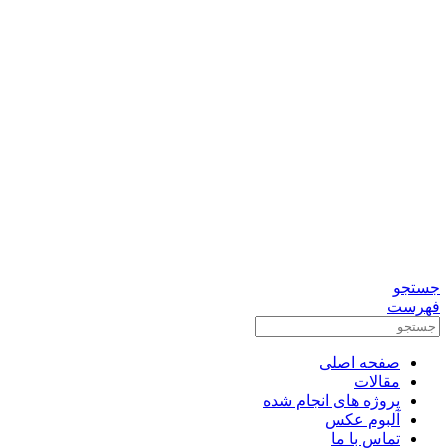
0912-3156833
تماس برای مشاوره رایگان
واتس آپ
تلگرام
جستجو
فهرست
صفحه اصلی
مقالات
پروژه های انجام شده
آلبوم عکس
تماس با ما