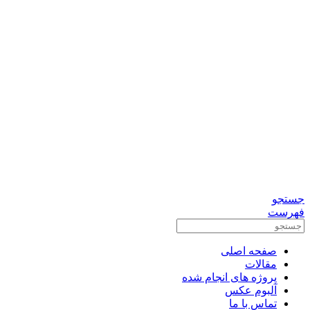
0912-3156833
تماس برای مشاوره رایگان
واتس آپ
تلگرام
جستجو
فهرست
صفحه اصلی
مقالات
پروژه های انجام شده
آلبوم عکس
تماس با ما