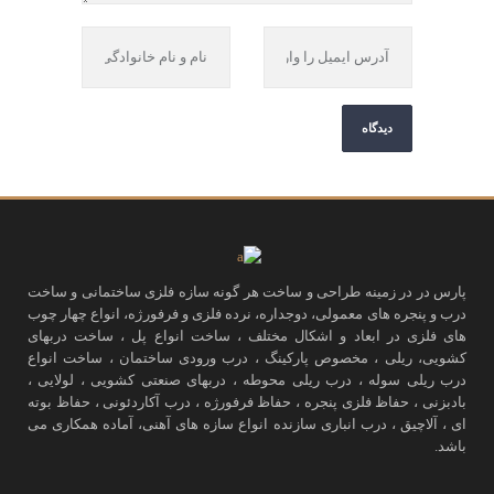
پارس در در زمینه طراحی و ساخت هر گونه سازه فلزی ساختمانی و ساخت
درب و پنجره های معمولی، دوجداره، نرده فلزی و فرفورژه، انواع چهار چوب
های فلزی در ابعاد و اشکال مختلف ، ساخت انواع پل ، ساخت دربهای
کشویی، ریلی ، مخصوص پارکینگ ، درب ورودی ساختمان ، ساخت انواع
درب ریلی سوله ، درب ریلی محوطه ، دربهای صنعتی کشویی ، لولایی ،
بادبزنی ، حفاظ فلزی پنجره ، حفاظ فرفورژه ، درب آکاردئونی ، حفاظ بوته
ای ، آلاچیق ، درب انباری سازنده انواع سازه های آهنی، آماده همکاری می
باشد.