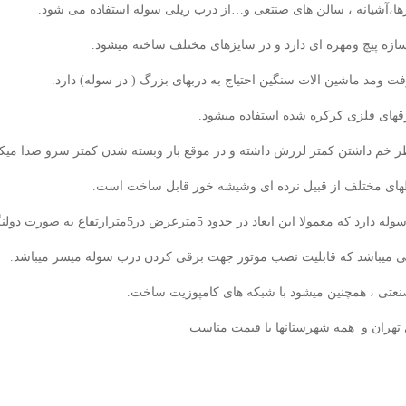
رها،آشیانه ، سالن های صنتعی و…از درب ریلی سوله استفاده می شود.
ازه پیچ ومهره ای دارد و در سایزهای مختلف ساخته میشود.
ت ومد ماشین الات سنگین احتیاج به دربهای بزرگ ( در سوله) دارد.
رقهای فلزی کرکره شده استفاده میشود.
ر خم داشتن کمتر لرزش داشته و در موقع باز وبسته شدن کمتر سرو صدا میکن
لهای مختلف از قبیل نرده ای وشیشه خور قابل ساخت است.
بعاد در حدود 5مترعرض در5مترارتفاع به صورت دولنگه ساخته میشود.
ی میباشد که قابلیت نصب موتور جهت برقی کردن درب سوله میسر میباشد.
عتی ، همچنین میشود با شبکه های کامپوزیت ساخت.
تهران و همه شهرستانها با قیمت مناسب