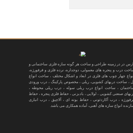
ارس در در زمینه طراحی و ساخت هر گونه سازه فلزی ساختمانی و
اخت درب و پنجره های معمولی، دوجداره، نرده فلزی و فرفورژه،
نواع چهار چوب های فلزی در ابعاد و اشکال مختلف ، ساخت انواع
ل ، ساخت دربهای کشویی، ریلی ، مخصوص پارکینگ ، درب ورودی
اختمان ، ساخت انواع درب ریلی سوله ، درب ریلی محوطه ،
ربهای صنعتی کشویی ، لولایی ، بادبزنی ، حفاظ فلزی پنجره ، حفاظ
رفورژه ، درب آکاردئونی ، حفاظ بوته ای ، آلاچیق ، درب انباری
ازنده انواع سازه های آهنی، آماده همکاری می باشد.