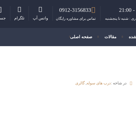
0912-3156833
واتس آپ
تلگرام
جست
ی : شنبه تا پنجشنبه
تماس برای مشاوره رایگان
شده
مقالات
صفحه اصلی
در شاخه :
درب های سوله
,
گالری