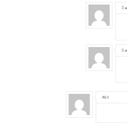
a
a
Ali.f