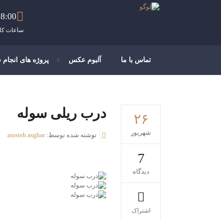
8:00 - 21:00
ساعات کار
تماس با ما
آلبوم عکس
پروژه های انجام 
درب ریلی سوله
۲۶
شهریور
نوشته شده توسط:
arasteh.asghar
7
دیدگاه
اشتراک