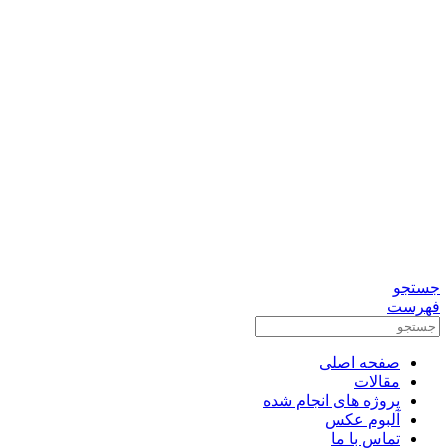
0912-3156833
تماس برای مشاوره رایگان
واتس آپ
تلگرام
جستجو
فهرست
صفحه اصلی
مقالات
پروژه های انجام شده
آلبوم عکس
تماس با ما