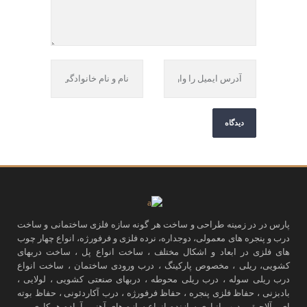
پارس در در زمینه طراحی و ساخت هر گونه سازه فلزی ساختمانی و ساخت
درب و پنجره های معمولی، دوجداره، نرده فلزی و فرفورژه، انواع چهار چوب
های فلزی در ابعاد و اشکال مختلف ، ساخت انواع پل ، ساخت دربهای
کشویی، ریلی ، مخصوص پارکینگ ، درب ورودی ساختمان ، ساخت انواع
درب ریلی سوله ، درب ریلی محوطه ، دربهای صنعتی کشویی ، لولایی ،
بادبزنی ، حفاظ فلزی پنجره ، حفاظ فرفورژه ، درب آکاردئونی ، حفاظ بوته
ای ، آلاچیق ، درب انباری سازنده انواع سازه های آهنی، آماده همکاری می