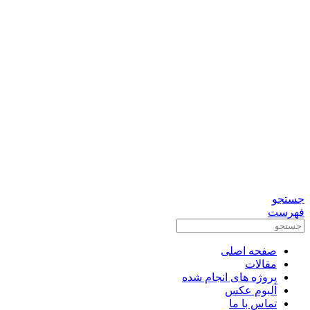
0912-3156833
تماس برای مشاوره رایگان
واتس آپ
تلگرام
جستجو
فهرست
صفحه اصلی
مقالات
پروژه های انجام شده
آلبوم عکس
تماس با ما