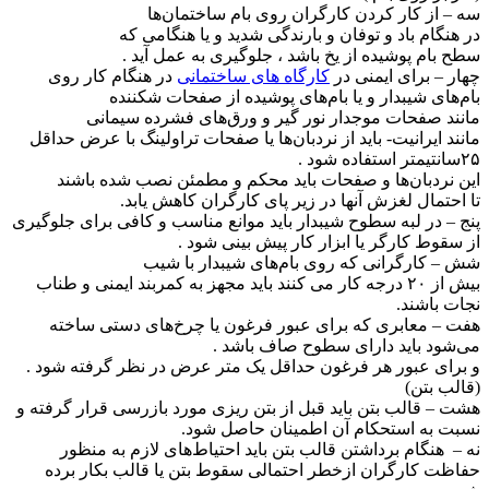
سه – از کار کردن کارگران روی بام ساختمان‌ها
در هنگام باد و توفان و بارندگی شدید و یا هنگامی که
سطح بام پوشیده از یخ باشد ، جلوگیری به عمل آید .
چهار – برای ایمنی در
کارگاه های ساختمانی
در هنگام کار روی
بام‌های شیبدار و یا بام‌های پوشیده از صفحات شکننده
مانند صفحات موجدار نور گیر و ورق‌های فشرده سیمانی
مانند ایرانیت- باید از نردبان‌ها یا صفحات تراولینگ با عرض حداقل
۲۵سانتیمتر استفاده شود .
این نردبان‌ها و صفحات باید محکم و مطمئن نصب شده باشند
تا احتمال لغزش آنها در زیر پای کارگران کاهش یابد.
پنج – در لبه سطوح شیبدار باید موانع مناسب و کافی برای جلوگیری
از سقوط کارگر یا ابزار کار پیش بینی شود .
شش – کارگرانی که روی بام‌های شیبدار با شیب
بیش از ۲۰ درجه کار می کنند باید مجهز به کمربند ایمنی و طناب
نجات باشند.
هفت – معابری که برای عبور فرغون یا چرخ‌های دستی ساخته
می‌شود باید دارای سطوح صاف باشد .
و برای عبور هر فرغون حداقل یک متر عرض در نظر گرفته شود .
(قالب بتن)
هشت – قالب بتن باید قبل از بتن ریزی مورد بازرسی قرار گرفته و
نسبت به استحکام آن اطمینان حاصل شود.
نه – هنگام برداشتن قالب بتن باید احتیاط‌های لازم به منظور
حفاظت کارگران ازخطر احتمالی سقوط بتن یا قالب بکار برده