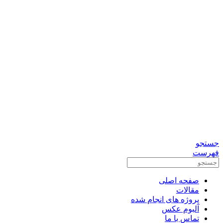
0912-3156833
تماس برای مشاوره رایگان
واتس آپ
تلگرام
جستجو
فهرست
صفحه اصلی
مقالات
پروژه های انجام شده
آلبوم عکس
تماس با ما