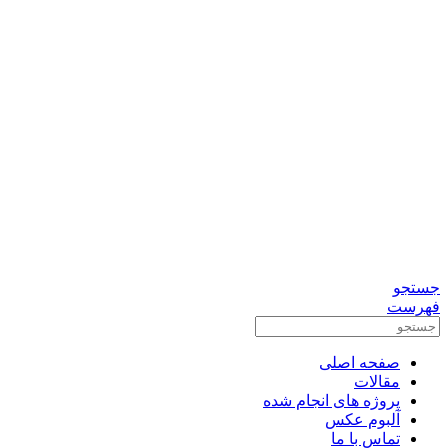
0912-3156833
تماس برای مشاوره رایگان
واتس آپ
تلگرام
جستجو
فهرست
صفحه اصلی
مقالات
پروژه های انجام شده
آلبوم عکس
تماس با ما