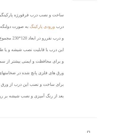
ساخت و نصب درب فرفورژه پارکینگی 
درب
ورودی پارکینگ
به صورت دولنگه لولایی
و درب نفررو در ابعاد 120*230 مجموع وزن دربها 530کیلو محل نصب تهران خیابان پیروزی.
این درب با قابلیت نصب شیشه و یا 
و برای محافظت و ایمنی بیشتر از سم
ورق های فلزی پانچ شده در ضخامتها
برای ساخت و نصب این درب از ورق 2میلیمیتر و با پانچ شماره 6 استفاده شده است.
بعد از رنگ آمیزی و نصب شیشه بر رو