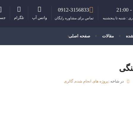
0912-3156833
واتس آپ
تلگرام
جست
ی : شنبه تا پنجشنبه
تماس برای مشاوره رایگان
شده
مقالات
صفحه اصلی
نگی
در شاخه :
پروژه های انجام شده
,
گالری