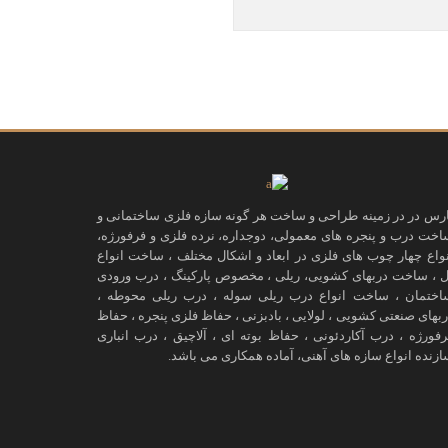
ارس در در زمینه طراحی و ساخت هر گونه سازه فلزی ساختمانی و
اخت درب و پنجره های معمولی، دوجداره، نرده فلزی و فرفورژه،
نواع چهار چوب های فلزی در ابعاد و اشکال مختلف ، ساخت انواع
ل ، ساخت دربهای کشویی، ریلی ، مخصوص پارکینگ ، درب ورودی
اختمان ، ساخت انواع درب ریلی سوله ، درب ریلی محوطه ،
ربهای صنعتی کشویی ، لولایی ، بادبزنی ، حفاظ فلزی پنجره ، حفاظ
رفورژه ، درب آکاردئونی ، حفاظ بوته ای ، آلاچیق ، درب انباری
ازنده انواع سازه های آهنی، آماده همکاری می باشد.