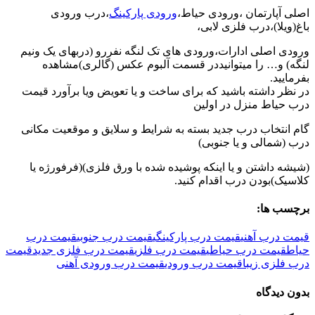
اصلی آپارتمان ،ورودی حیاط،
ورودی پارکینگ
،درب ورودی
باغ(ویلا)،درب فلزی لابی،
ورودی اصلی ادارات،ورودی های تک لنگه نفررو (دربهای یک ونیم
لنگه) و… را میتوانیددر قسمت آلبوم عکس (گالری)مشاهده
بفرمایید.
در نظر داشته باشید که برای ساخت و یا تعویض ویا برآورد قیمت
درب حیاط منزل در اولین
گام انتخاب درب جدید بسته به شرایط و سلایق و موقعیت مکانی
درب (شمالی و یا جنوبی)
(شیشه داشتن و یا اینکه پوشیده شده با ورق فلزی)(فرفورژه یا
کلاسیک)بودن درب اقدام کنید.
برچسب ها:
قیمت درب آهنی
قیمت درب پارکینگی
قیمت درب جنوبی
قیمت درب
حیاط
قیمت درب حیاطی
قیمت درب فلزی
قیمت درب فلزی جدید
قیمت
درب فلزی زیبا
قیمت درب ورودی
قیمت درب ورودی آهنی
بدون دیدگاه