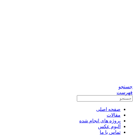
0912-3156833
تماس برای مشاوره رایگان
واتس آپ
تلگرام
جستجو
فهرست
صفحه اصلی
مقالات
پروژه های انجام شده
آلبوم عکس
تماس با ما