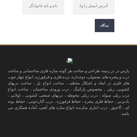
پارس در در زمینه طراحی و ساخت هر گونه سازه فلزی ساختمانی و ساخت
درب و پنجره های معمولی، دوجداره، نرده فلزی و فرفورژه، انواع چهار چوب
های فلزی در ابعاد و اشکال مختلف ، ساخت انواع پل ، ساخت دربهای
کشویی، ریلی ، مخصوص پارکینگ ، درب ورودی ساختمان ، ساخت انواع
درب ریلی سوله ، درب ریلی محوطه ، دربهای صنعتی کشویی ، لولایی ،
بادبزنی ، حفاظ فلزی پنجره ، حفاظ فرفورژه ، درب آکاردئونی ، حفاظ بوته
ای ، آلاچیق ، درب انباری سازنده انواع سازه های آهنی، آماده همکاری می
باشد.